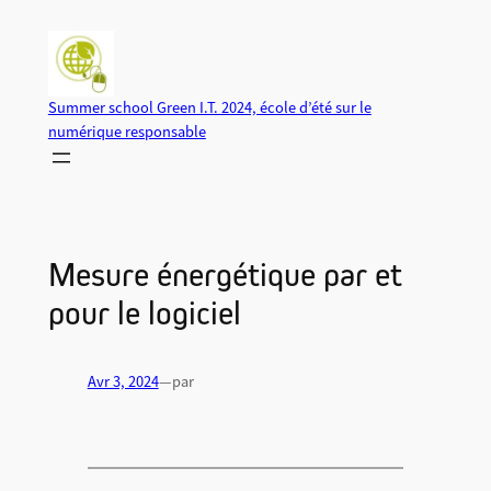
Aller
au
contenu
Summer school Green I.T. 2024, école d’été sur le
numérique responsable
Mesure énergétique par et
pour le logiciel
Avr 3, 2024
—
par